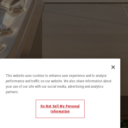
AVISO LEGAL
This website uses cookies to enhance user experience and to analyze
POLÍTICA DE COOKIES
performance and traffic on our website. We also share information about
POLÍTICA DE PRIVACIDAD
your use of our site with our social media, advertising and analytics
partners.
CONTACTO
SISTEMA INTERNO DE INFORMACIÓN
Do Not Sell My Personal
Information